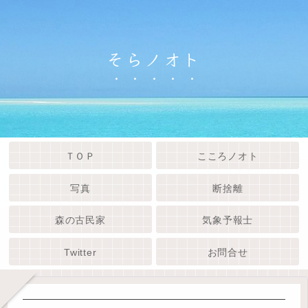
そらノオト
ＴＯＰ
こころノオト
写真
断捨離
森の古民家
気象予報士
Twitter
お問合せ