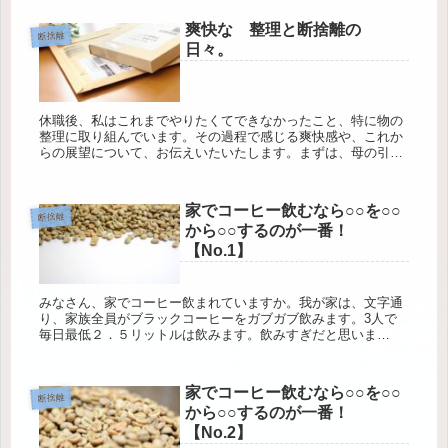
り、適切な風味や...
爽快な 整理と断捨離の
断捨離
日々。
休職後、私はこれまでやりたくてできなかったこと、特に物の
整理に取り組んでいます。その過程で感じる爽快感や、これか
らの展望について、お伝えいたいたします。まずは、母の引っ
越しに伴う大量の不用品の処分から始めました。リサイクルシ
ョップへの持ち込...
家でコーヒー飲むなら○○を○○
断捨離
から○○するのが一番！
【No.1】
みなさん、家でコーヒー飲まれていますか。我が家は、文字通
り、家族全員がブラックコーヒーをガブガブ飲みます。3人で
毎日最低２．５リットルは飲みます。飲みすぎだと思いま
す・・・よね。でも、ガブガブ飲めるんです。↑過去も少し触
れていますが、なんで...
家でコーヒー飲むなら○○を○○
断捨離
から○○するのが一番！
【No.2】