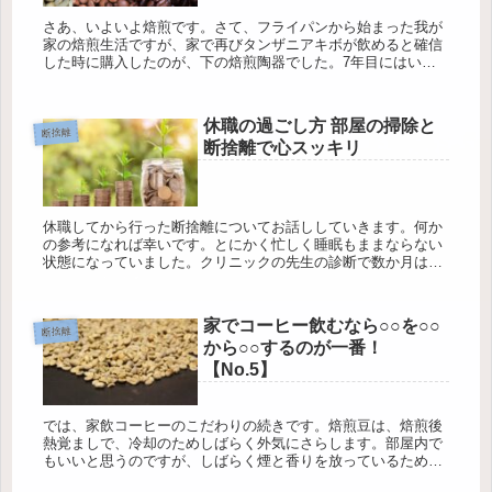
さあ、いよいよ焙煎です。さて、フライパンから始まった我が
家の焙煎生活ですが、家で再びタンザニアキボが飲めると確信
した時に購入したのが、下の焙煎陶器でした。7年目にはいり
ました。年季が入っています。かっこいいでしょ！これ有田焼
です。黒い部分の...
休職の過ごし方 部屋の掃除と
断捨離
断捨離で心スッキリ
休職してから行った断捨離についてお話ししていきます。何か
の参考になれば幸いです。とにかく忙しく睡眠もままならない
状態になっていました。クリニックの先生の診断で数か月は会
社から離れることになりました。会社を休みだして最初のころ
は、残してきたい...
家でコーヒー飲むなら○○を○○
断捨離
から○○するのが一番！
【No.5】
では、家飲コーヒーのこだわりの続きです。焙煎豆は、焙煎後
熱覚ましで、冷却のためしばらく外気にさらします。部屋内で
もいいと思うのですが、しばらく煙と香りを放っているため、
うちでは外で冷却しています。熱が下がると、焙煎反応は終わ