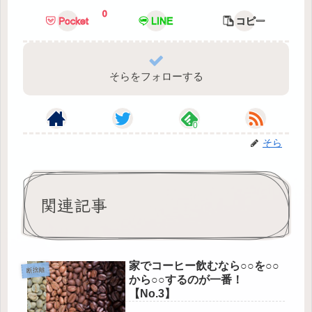
0
Pocket
LINE
コピー
そらをフォローする
0
そら
関連記事
家でコーヒー飲むなら○○を○○
断捨離
から○○するのが一番！
【No.3】